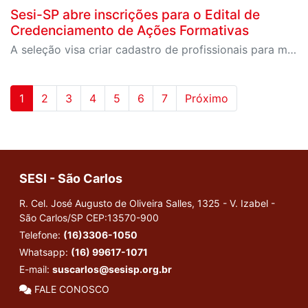
Sesi-SP abre inscrições para o Edital de
Credenciamento de Ações Formativas
A seleção visa criar cadastro de profissionais para ministrar oficinas, palestras, workshops e outras atividades formativas em unidades do Sesi-SP em todo o estado
1
2
3
4
5
6
7
Próximo
SESI - São Carlos
R. Cel. José Augusto de Oliveira Salles, 1325 - V. Izabel -
São Carlos/SP
CEP:13570-900
Telefone:
(16)3306-1050
Whatsapp:
(16) 99617-1071
E-mail:
suscarlos@sesisp.org.br
FALE CONOSCO