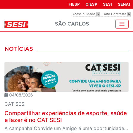
FIESP
CIESP
SESI
SENAI
Acessibilidade
5
Alto Contraste
6
SÃO CARLOS
NOTÍCIAS
04/08/2026
CAT SESI
Compartilhar experiências de esporte, saúde
e lazer é no CAT SESI
A campanha Convide um Amigo é uma oportunidade para reunir amigos para aproveitar juntos toda a estrutura da unidade SESI-SP mais próxima. Os benefícios para clientes e convidados estão no regulamento.