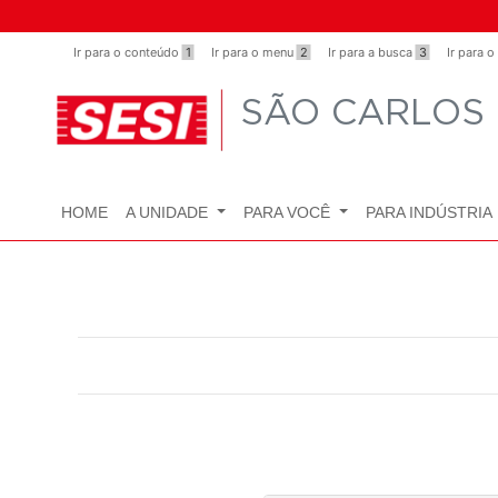
Ir para o conteúdo
1
Ir para o menu
2
Ir para a busca
3
Ir para 
SÃO CARLOS
HOME
A UNIDADE
PARA VOCÊ
PARA INDÚSTRIA