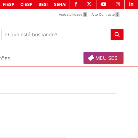
FIESP
CIESP
SESI
SENAI
Acessibilidade
5
Alto Contraste
6
MEU SESI
ÇÕES