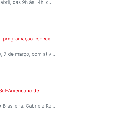
Evento acontece em 25 de abril, das 9h às 14h, com programação para todas as idades
za programação especial
Evento acontece no sábado, 7 de março, com atividades de bem-estar, oficinas e show de encerramento
 Sul-Americano de
Convocadas para a Seleção Brasileira, Gabriele Reis e Maria Luiza Simão conquistam ouro e prata em Formosa, na Argentina