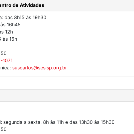
ntro de Atividades
a: das 8h15 às 19h30
 às 16h45
às 12h
5 às 16h
050
7-1071
Única:
suscarlos@sesisp.org.br
l:
segunda a sexta, 8h às 11h e das 13h30 às 15h30
050