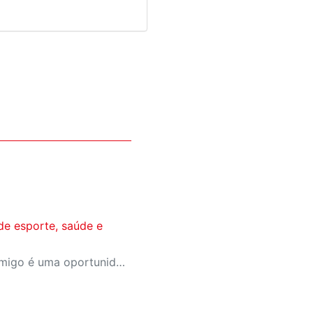
de esporte, saúde e
A campanha Convide um Amigo é uma oportunidade para reunir amigos para aproveitar juntos toda a estrutura da unidade SESI-SP mais próxima. Os benefícios para clientes e convidados estão no regulamento.