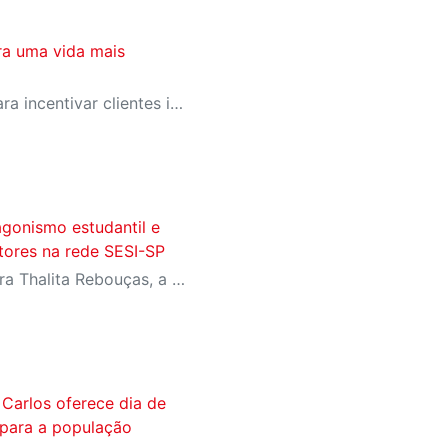
ra uma vida mais
SESI-SP lança campanha para incentivar clientes inativos a retomarem a prática de atividades físicas, esporte e lazer com benefícios exclusivos
agonismo estudantil e
itores na rede SESI-SP
Com homenagens à escritora Thalita Rebouças, a Semana do Livro e da Biblioteca promove criatividade, produção autoral e diferentes formas de expressão entre estudantes da Educação Infantil à EJA
Carlos oferece dia de
s para a população