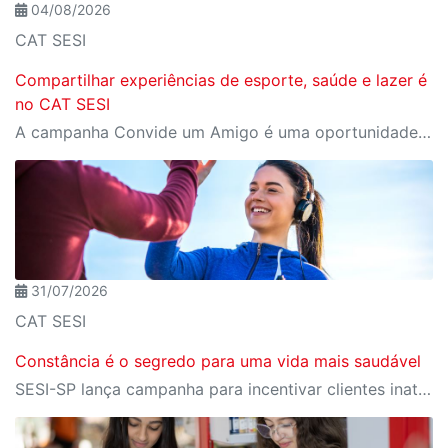
04/08/2026
CAT SESI
Compartilhar experiências de esporte, saúde e lazer é
no CAT SESI
A campanha Convide um Amigo é uma oportunidade para reunir amigos para aproveitar juntos toda a estrutura da unidade SESI-SP mais próxima. Os benefícios para clientes e convidados estão no regulamento.
31/07/2026
CAT SESI
Constância é o segredo para uma vida mais saudável
SESI-SP lança campanha para incentivar clientes inativos a retomarem a prática de atividades físicas, esporte e lazer com benefícios exclusivos