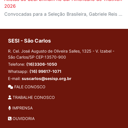
2026
Convocadas para a Seleção Brasileira, Gabriele Reis e Maria Luiza Simão conquistam ouro e prata em Formosa, na Argentina
SESI - São Carlos
R. Cel. José Augusto de Oliveira Salles, 1325 - V. Izabel -
São Carlos/SP
CEP:13570-900
Telefone:
(16)3306-1050
Whatsapp:
(16) 99617-1071
E-mail:
suscarlos@sesisp.org.br
FALE CONOSCO
TRABALHE CONOSCO
IMPRENSA
OUVIDORIA